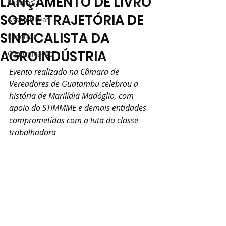
LANÇAMENTO DE LIVRO
Eventos
SOBRE TRAJETÓRIA DE
Assembléias
SINDICALISTA DA
Esportes
AGROINDÚSTRIA
Comunicação
Evento realizado na Câmara de 
Vereadores de Guatambu celebrou a 
história de Marilídia Madóglio, com 
apoio do STIMMME e demais entidades 
comprometidas com a luta da classe 
trabalhadora