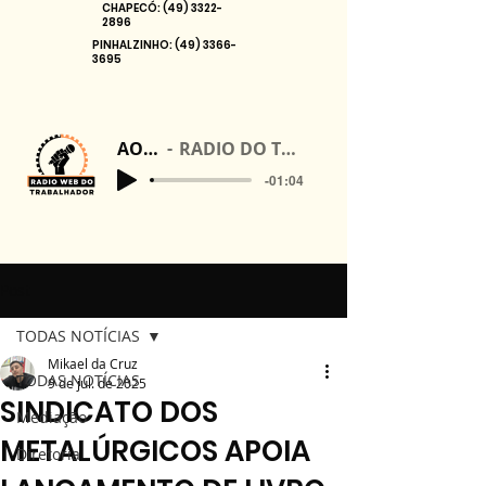
CHAPECÓ:
(49) 3322-
2896
PINHALZINHO:
(49) 3366-
3695
AO VIVO
RADIO DO TRABALHADOR
-01:04
Post
TODAS NOTÍCIAS
Mikael da Cruz
TODAS NOTÍCIAS
9 de jul. de 2025
SINDICATO DOS
Mediação
METALÚRGICOS APOIA
Diretoria