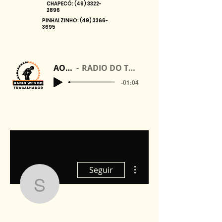
CHAPECÓ:
(49) 3322-
2896
PINHALZINHO:
(49) 3366-
3695
AO VIVO
RADIO DO TRABALHADOR
-01:04
Mais ações
Seguir
stimechapeco
Administrador
stimechapeco