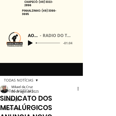
CHAPECÓ:
(49) 3322-
2896
PINHALZINHO:
(49) 3366-
3695
AO VIVO
RADIO DO TRABALHADOR
-01:04
Post
TODAS NOTÍCIAS
Mikael da Cruz
TODAS NOTÍCIAS
26 de ago. de 2025
SINDICATO DOS
Mediação
METALÚRGICOS
Diretoria