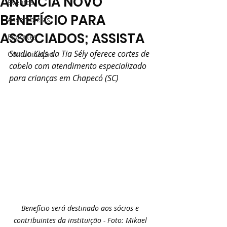
ANUNCIA NOVO
Eventos
BENEFÍCIO PARA
Assembléias
ASSOCIADOS; ASSISTA
Esportes
Studio Kids da Tia Sély oferece cortes de 
Comunicação
cabelo com atendimento especializado 
para crianças em Chapecó (SC)
Benefício será destinado aos sócios e 
contribuintes da instituição - Foto: Mikael 