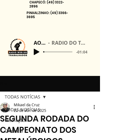
CHAPECÓ:
(49) 3322-
2896
PINHALZINHO:
(49) 3366-
3695
AO VIVO
RADIO DO TRABALHADOR
-01:04
Post
TODAS NOTÍCIAS
Mikael da Cruz
TODAS NOTÍCIAS
22 de abr. de 2025
SEGUNDA RODADA DO
Mediação
CAMPEONATO DOS
Diretoria