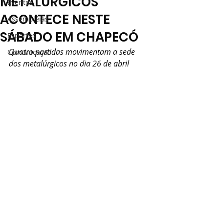
METALÚRGICOS
Eventos
ACONTECE NESTE
Assembléias
SÁBADO EM CHAPECÓ
Esportes
Quatro partidas movimentam a sede 
Comunicação
dos metalúrgicos no dia 26 de abril