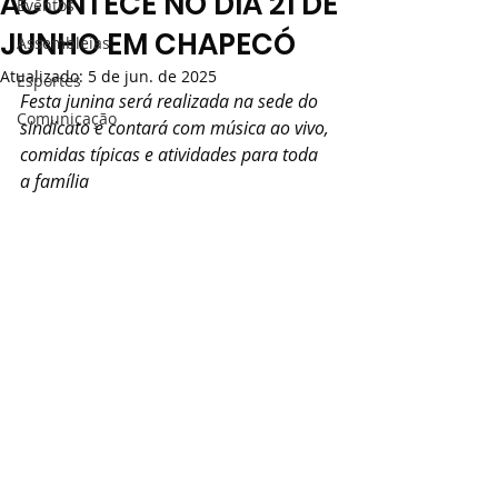
ACONTECE NO DIA 21 DE
Eventos
JUNHO EM CHAPECÓ
Assembléias
Atualizado:
5 de jun. de 2025
Esportes
Festa junina será realizada na sede do 
Comunicação
sindicato e contará com música ao vivo, 
comidas típicas e atividades para toda 
a família