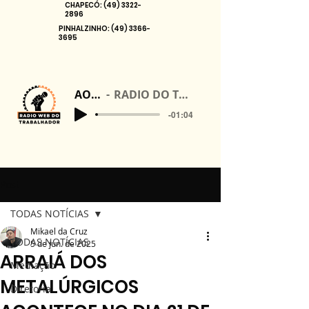
CHAPECÓ:
(49) 3322-
2896
PINHALZINHO:
(49) 3366-
3695
AO VIVO
RADIO DO TRABALHADOR
-01:04
Post
TODAS NOTÍCIAS
Mikael da Cruz
TODAS NOTÍCIAS
5 de jun. de 2025
ARRAIÁ DOS
Mediação
METALÚRGICOS
Diretoria