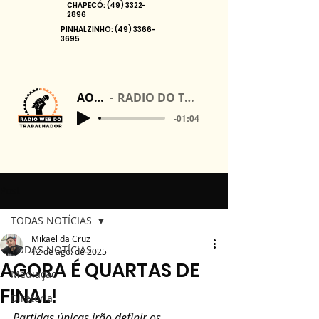
CHAPECÓ:
(49) 3322-
2896
PINHALZINHO:
(49) 3366-
3695
AO VIVO
RADIO DO TRABALHADOR
-01:04
Post
TODAS NOTÍCIAS
Mikael da Cruz
TODAS NOTÍCIAS
12 de ago. de 2025
AGORA É QUARTAS DE
Mediação
FINAL!
Diretoria
Partidas únicas irão definir os 