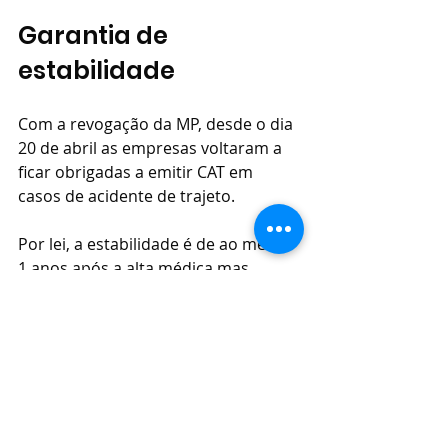
Garantia de 
estabilidade
Com a revogação da MP, desde o dia 
20 de abril as empresas voltaram a 
ficar obrigadas a emitir CAT em 
casos de acidente de trajeto.
Por lei, a estabilidade é de ao menos 
1 anos após a alta médica mas, 
dependendo da convenção coletiva 
do sindicato, essa garantia poderia 
ser maior.
Nos acidentes de trajeto ocorridos 
durante a vigência da MP, os 
advogados lembram que a emissão 