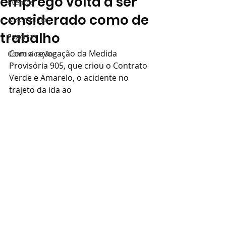
emprego volta a ser
Eventos
considerado como de
Assembléias
trabalho
Esportes
Com a revogação da Medida 
Comunicação
Provisória 905, que criou o Contrato 
Verde e Amarelo, o acidente no 
trajeto da ida ao