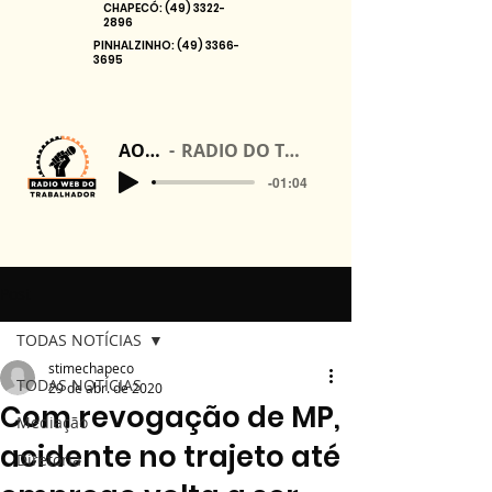
CHAPECÓ:
(49) 3322-
2896
PINHALZINHO:
(49) 3366-
3695
AO VIVO
RADIO DO TRABALHADOR
-01:04
Post
TODAS NOTÍCIAS
stimechapeco
TODAS NOTÍCIAS
29 de abr. de 2020
Com revogação de MP,
Mediação
acidente no trajeto até
Diretoria