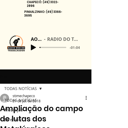
CHAPECÓ:
(49) 3322-
2896
PINHALZINHO:
(49) 3366-
3695
AO VIVO
RADIO DO TRABALHADOR
-01:04
Post
TODAS NOTÍCIAS
stimechapeco
TODAS NOTÍCIAS
21 de jul. de 2018
Ampliação do campo
Mediação
de lutas dos
Diretoria