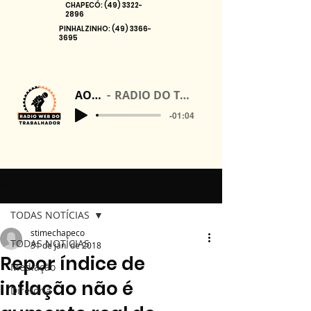
CHAPECÓ:
(49) 3322-
2896
PINHALZINHO:
(49) 3366-
3695
AO VIVO
RADIO DO TRABALHADOR
-01:04
Post
TODAS NOTÍCIAS
stimechapeco
TODAS NOTÍCIAS
31 de jan. de 2018
Repor índice de
Mediação
inflação não é
Diretoria