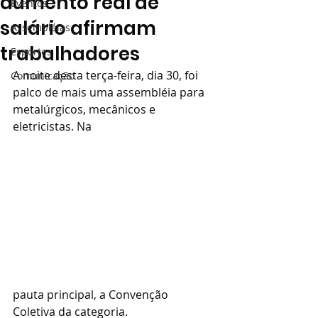
aumento real de
Eventos
salário afirmam
Assembléias
trabalhadores
Esportes
A noite desta terça-feira, dia 30, foi 
Comunicação
palco de mais uma assembléia para 
metalúrgicos, mecânicos e 
eletricistas. Na
pauta principal, a Convenção 
Coletiva da categoria.