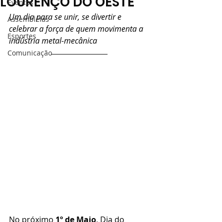
LOURENÇO DO OESTE
Eventos
Um dia para se unir, se divertir e 
Assembléias
celebrar a força de quem movimenta a 
Esportes
indústria metal-mecânica
Comunicação
No próximo 
1º de Maio
, Dia do 