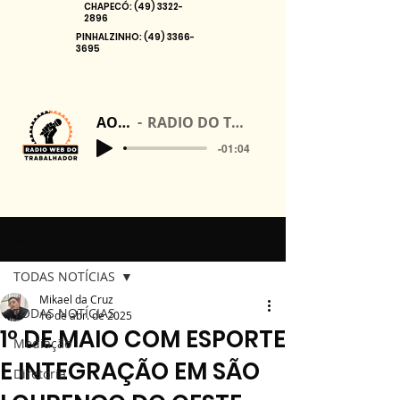
CHAPECÓ:
(49) 3322-
2896
PINHALZINHO:
(49) 3366-
3695
AO VIVO
RADIO DO TRABALHADOR
-01:04
Post
TODAS NOTÍCIAS
Mikael da Cruz
TODAS NOTÍCIAS
16 de abr. de 2025
1º DE MAIO COM ESPORTE
Mediação
E INTEGRAÇÃO EM SÃO
Diretoria